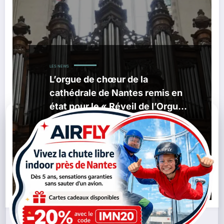
LES NEWS
L’orgue de chœur de la
cathédrale de Nantes remis en
état pour le « Réveil de l’Orgue
» le 27 septembre
,
,
21/09/2025
Cathédrale
Nantes
Nicolas
,
,
,
,
Toussaint
Orgue De Chœur
Patrimoine
Restauration
Réveil De L’Orgue
Lire la suite