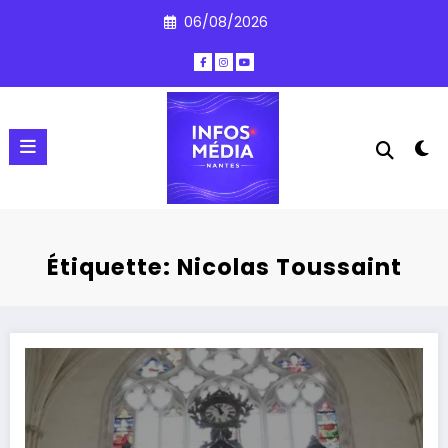
Aller
06/08/2026
au
contenu
Étiquette: Nicolas Toussaint