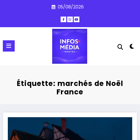
Aller
05/08/2026
au
contenu
Étiquette: marchés de Noël
France