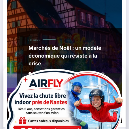
LES NEWS
Marchés de Noël : un modèle
économique qui résiste à la
crise
,
15/11/2025
Artisans Locaux
Économie Locale
,
,
,
Nantes
ESS Nantes
Événements Hiver Nantes
,
,
Fréquentation Centre-Ville
Marché De Noël Nantes
,
Marchés De Noël France
Noël 2025
Lire la suite