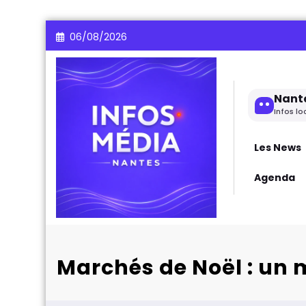
Aller
06/08/2026
au
contenu
Nant
Infos lo
Les News
Agenda
Marchés de Noël : un 