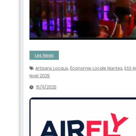
Les News
,
,
Artisans Locaux
Économie Locale Nantes
ESS N
Noël 2025
15/11/2025
ntenant