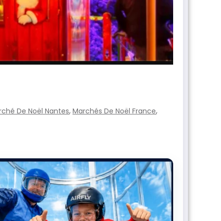
,
,
rché De Noël Nantes
Marchés De Noël France
IMN HORO
Votre
aujou
Choisissez 