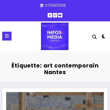
Aller
07/08/2026
au
contenu
Étiquette: art contemporain
Nantes