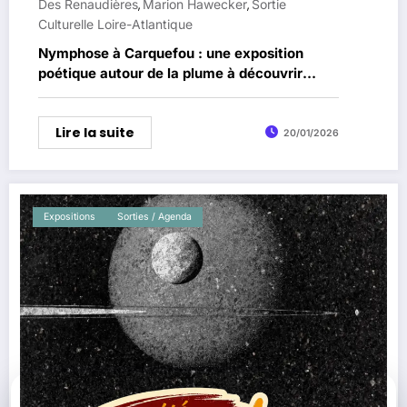
Des Renaudières
Marion Hawecker
Sortie
,
,
Culturelle Loire-Atlantique
Nymphose à Carquefou : une exposition
poétique autour de la plume à découvrir
jusqu’au 22 février
Lire la suite
20/01/2026
Expositions
Sorties / Agenda