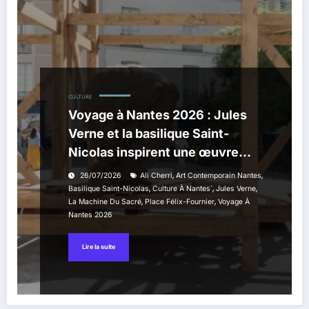
CULTURE
Voyage à Nantes 2026 : Jules
Verne et la basilique Saint-
Nicolas inspirent une œuvre
monumentale
,
,
26/07/2026
Ali Cherri
Art Contemporain Nantes
,
,
,
Basilique Saint-Nicolas
Culture À Nantes`
Jules Verne
,
,
La Machine Du Sacré
Place Félix-Fournier
Voyage À
Nantes 2026
Lire la suite