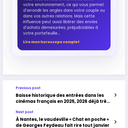
votre environnement, ce qui vous permet
d'arrondir les angles dans votre couple ou
dans vos autres relations. Mais cette
influence peut aussi libérer des envies
d'achats démesurées, préjudiciables à
votre portefeuille...
Lire mon horoscope complet
Previous post
Baisse historique des entrées dans les
cinémas français en 2025, 2026 déjà très
attendue
Next post
À Nantes, le vaudeville « Chat en poche »
de Georges Feydeau fait rire tout janvier