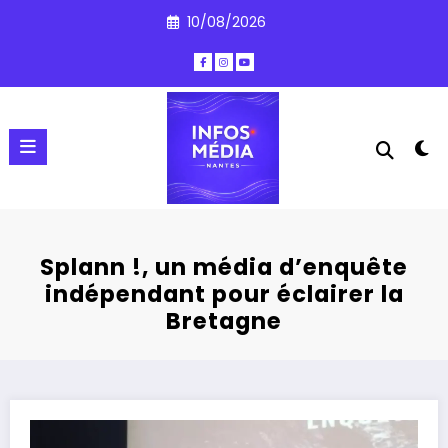
Aller
10/08/2026
au
contenu
Splann !, un média d’enquête
indépendant pour éclairer la
Bretagne