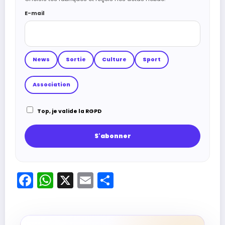
E-mail
News
Sortie
Culture
Sport
Association
Top, je valide la RGPD
Facebook
WhatsApp
X
Email
Partager