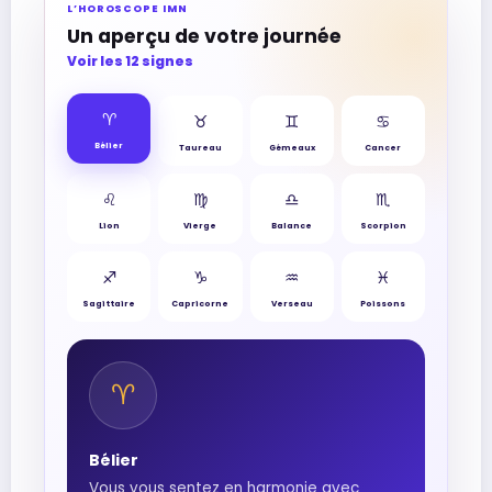
L’HOROSCOPE IMN
Un aperçu de votre journée
Voir les 12 signes
♈︎
♉︎
♊︎
♋︎
Bélier
Taureau
Gémeaux
Cancer
♌︎
♍︎
♎︎
♏︎
Lion
Vierge
Balance
Scorpion
♐︎
♑︎
♒︎
♓︎
Sagittaire
Capricorne
Verseau
Poissons
♈︎
Bélier
Vous vous sentez en harmonie avec