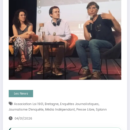
Les News
,
,
,
Association Loi 1901
Bretagne
Enquêtes Journalistiques
,
,
,
Journalisme D’enquête
Média Indépendant
Presse Libre
Splann
04/01/2026