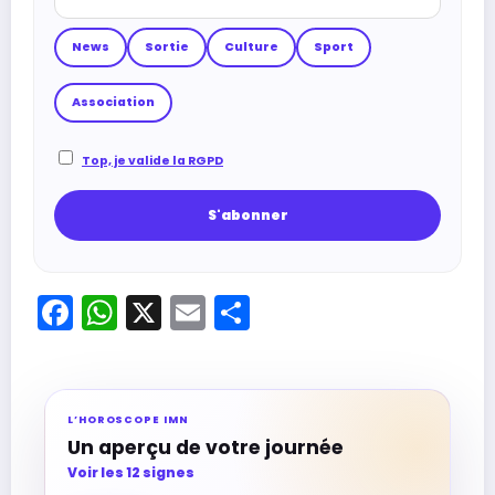
News
Sortie
Culture
Sport
Association
Top, je valide la RGPD
Facebook
WhatsApp
X
Email
Partager
L’HOROSCOPE IMN
Un aperçu de votre journée
Voir les 12 signes