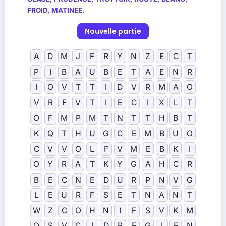
FROID, MATINEE
.
Nouvelle partie
A
D
M
J
F
R
Y
N
Z
E
C
T
P
I
B
A
U
B
E
T
A
E
N
R
I
O
V
T
T
I
D
V
R
M
A
O
V
R
F
V
T
I
E
C
I
X
L
T
O
F
M
P
M
T
N
T
T
H
B
T
K
Q
T
H
U
G
C
E
M
B
U
O
C
V
V
O
L
F
V
M
E
B
K
I
O
Y
R
A
T
K
Y
G
A
H
C
R
B
E
C
N
E
D
U
R
P
N
V
G
L
E
U
R
F
S
E
T
N
A
N
T
W
Z
C
O
H
N
I
F
S
V
K
M
O
S
V
C
I
D
R
E
G
I
E
N