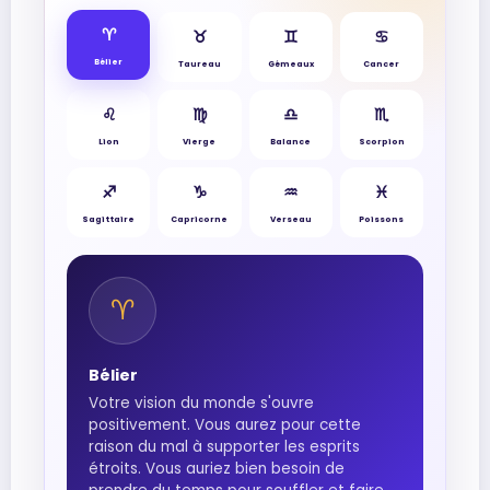
♈︎
♉︎
♊︎
♋︎
Bélier
Taureau
Gémeaux
Cancer
♌︎
♍︎
♎︎
♏︎
Lion
Vierge
Balance
Scorpion
♐︎
♑︎
♒︎
♓︎
Sagittaire
Capricorne
Verseau
Poissons
♈︎
Bélier
Votre vision du monde s'ouvre
positivement. Vous aurez pour cette
raison du mal à supporter les esprits
étroits. Vous auriez bien besoin de