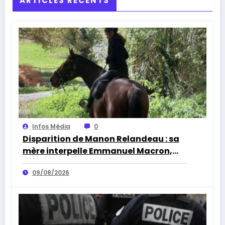
ARTICLES RÉCENTS
Infos Média
0
Disparition de Manon Relandeau : sa
mère interpelle Emmanuel Macron,
une cagnotte lancée pour sauver la
09/08/2026
ferme