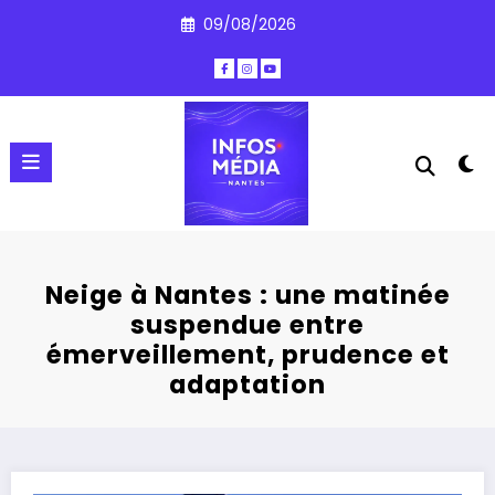
Aller
09/08/2026
au
contenu
Neige à Nantes : une matinée
suspendue entre
émerveillement, prudence et
adaptation