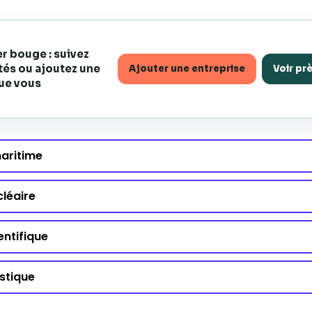
er bouge : suivez
és ou ajoutez une
Ajouter une entreprise
Voir pr
ue vous
maritime
cléaire
entifique
stique