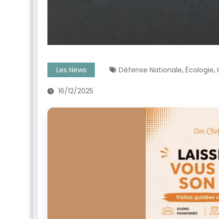
,
,
Les News
Défense Nationale
Écologie
16/12/2025
ntenant