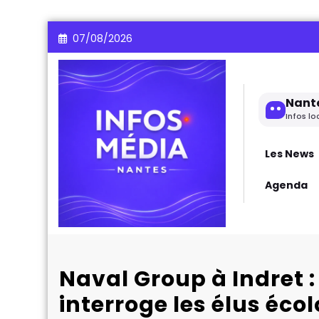
Aller
07/08/2026
au
contenu
Nant
Infos lo
Les News
Agenda
Naval Group à Indret :
interroge les élus éco