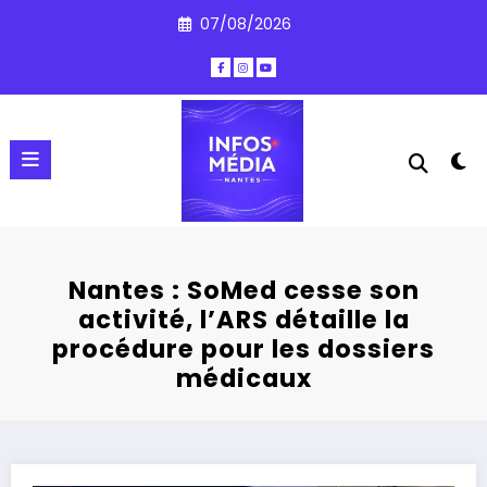
Aller
07/08/2026
au
contenu
Nantes : SoMed cesse son
activité, l’ARS détaille la
procédure pour les dossiers
médicaux