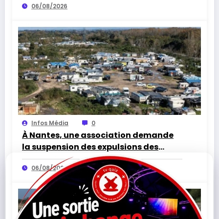
06/08/2026
Infos Média
0
À Nantes, une association demande
la suspension des expulsions des
bidonvilles sans solution de
06/08/2026
relogement