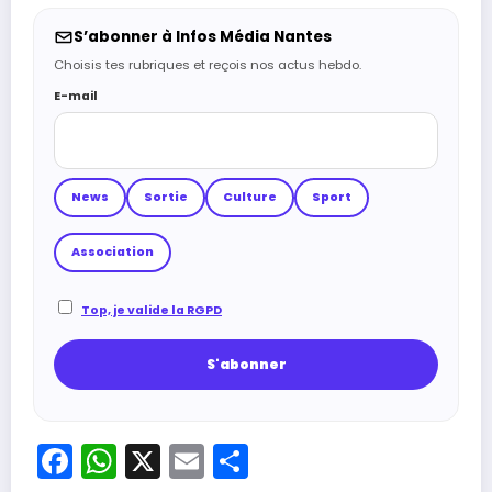
S’abonner à Infos Média Nantes
Choisis tes rubriques et reçois nos actus hebdo.
E-mail
News
Sortie
Culture
Sport
Association
Top, je valide la RGPD
Facebook
WhatsApp
X
Email
Partager