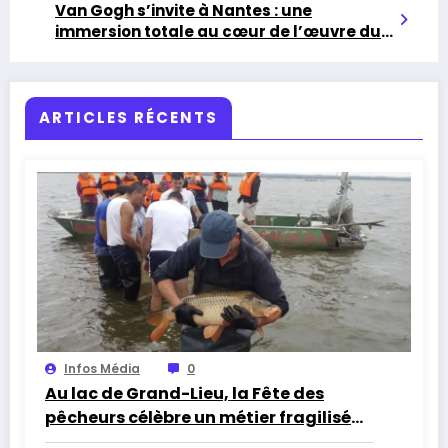
Van Gogh s’invite à Nantes : une
immersion totale au cœur de l’œuvre du
maître
ARTICLES RÉCENTS
Infos Média
0
Au lac de Grand-Lieu, la Fête des
pêcheurs célèbre un métier fragilisé
par les cormorans et la sécheresse