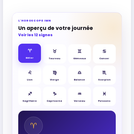
L’HOROSCOPE IMN
Un aperçu de votre journée
Voir les 12 signes
♈︎
♉︎
♊︎
♋︎
Bélier
Taureau
Gémeaux
Cancer
♌︎
♍︎
♎︎
♏︎
Lion
Vierge
Balance
Scorpion
♐︎
♑︎
♒︎
♓︎
Sagittaire
Capricorne
Verseau
Poissons
♈︎