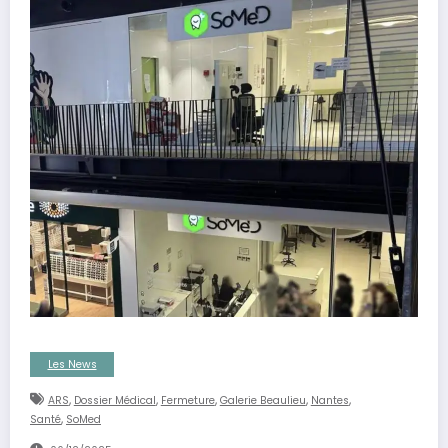
Les News
,
,
,
,
,
ARS
Dossier Médical
Fermeture
Galerie Beaulieu
Nantes
,
Santé
SoMed