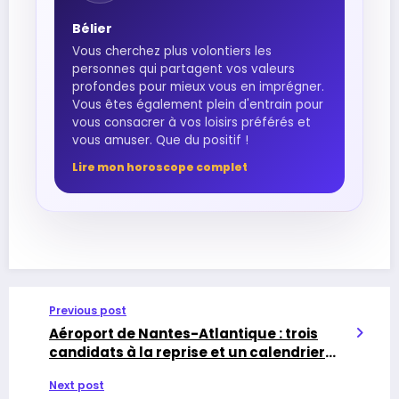
Bélier
Vous cherchez plus volontiers les
personnes qui partagent vos valeurs
profondes pour mieux vous en imprégner.
Vous êtes également plein d'entrain pour
vous consacrer à vos loisirs préférés et
vous amuser. Que du positif !
Lire mon horoscope complet
Previous post
Aéroport de Nantes-Atlantique : trois
candidats à la reprise et un calendrier
désormais bien fixé
Next post