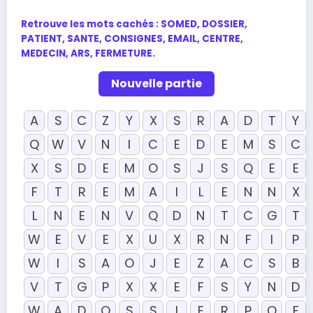
Retrouve les mots cachés :
SOMED, DOSSIER,
PATIENT, SANTE, CONSIGNES, EMAIL, CENTRE,
MEDECIN, ARS, FERMETURE
.
Nouvelle partie
A
S
C
Z
Y
X
S
R
A
D
T
Y
Q
W
V
N
I
C
E
D
E
M
S
C
X
S
D
E
M
O
S
J
S
Q
E
E
F
T
R
E
M
A
I
L
E
N
N
X
L
N
E
N
V
Q
D
N
T
C
G
T
W
E
V
E
X
U
X
R
N
F
I
P
W
I
S
A
O
J
E
Z
A
C
S
B
V
T
G
P
X
X
E
F
S
Y
N
D
W
A
D
O
S
S
I
E
R
P
O
F