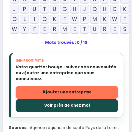
J
P
U
T
U
G
H
J
Q
H
C
K
O
L
I
Q
K
F
W
P
M
K
W
F
W
Y
F
E
R
M
E
T
U
R
E
S
Mots trouvés : 0 / 10
IMN PROXIMITÉ
Votre quartier bouge : suivez ses nouveautés
ou ajoutez une entreprise que vous
connaissez.
Ajouter une entreprise
Voir près de chez moi
Sources :
Agence régionale de santé Pays de la Loire ;