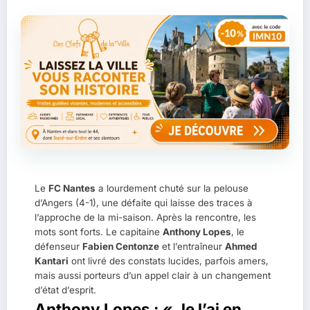
IM
B
Le
FC Nantes
a lourdement chuté sur la pelouse
d’Angers (4-1), une défaite qui laisse des traces à
l’approche de la mi-saison. Après la rencontre, les
mots sont forts. Le capitaine
Anthony Lopes
, le
défenseur
Fabien Centonze
et l’entraîneur
Ahmed
Kantari
ont livré des constats lucides, parfois amers,
mais aussi porteurs d’un appel clair à un changement
d’état d’esprit.
Anthony Lopes : « Je l’ai en