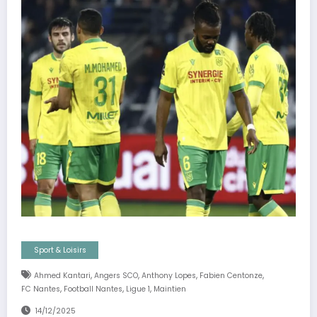
Sport & Loisirs
,
,
,
,
Ahmed Kantari
Angers SCO
Anthony Lopes
Fabien Centonze
,
,
,
FC Nantes
Football Nantes
Ligue 1
Maintien
14/12/2025