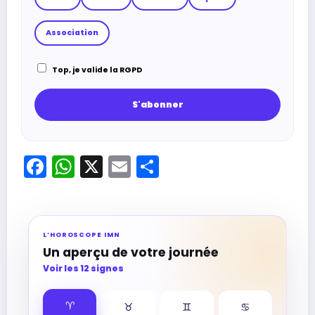
Association
Top, je valide la RGPD
Facebook
WhatsApp
X
Email
Partager
L’HOROSCOPE IMN
Un aperçu de votre journée
Voir les 12 signes
♈︎
♉︎
♊︎
♋︎