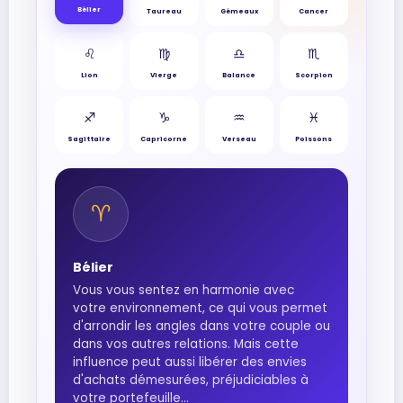
Bélier
Taureau
Gémeaux
Cancer
♌︎
♍︎
♎︎
♏︎
Lion
Vierge
Balance
Scorpion
♐︎
♑︎
♒︎
♓︎
Sagittaire
Capricorne
Verseau
Poissons
♈︎
Bélier
Vous vous sentez en harmonie avec
votre environnement, ce qui vous permet
d'arrondir les angles dans votre couple ou
dans vos autres relations. Mais cette
influence peut aussi libérer des envies
d'achats démesurées, préjudiciables à
votre portefeuille...