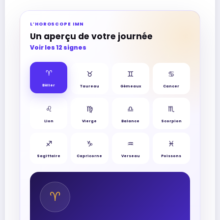
L’HOROSCOPE IMN
Un aperçu de votre journée
Voir les 12 signes
♈︎
♉︎
♊︎
♋︎
Bélier
Taureau
Gémeaux
Cancer
♌︎
♍︎
♎︎
♏︎
Lion
Vierge
Balance
Scorpion
♐︎
♑︎
♒︎
♓︎
Sagittaire
Capricorne
Verseau
Poissons
♈︎