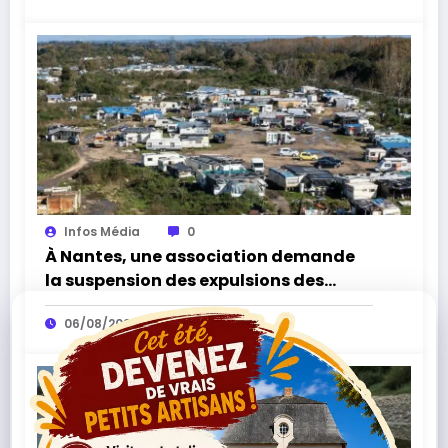
Infos Média
0
À Nantes, une association demande
la suspension des expulsions des
bidonvilles sans solution de
06/08/2026
relogement