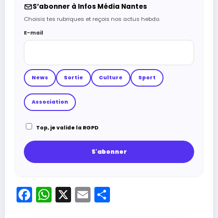
S’abonner à Infos Média Nantes
Choisis tes rubriques et reçois nos actus hebdo.
E-mail
News
Sortie
Culture
Sport
Association
Top, je valide la RGPD
Facebook
WhatsApp
X
Email
Partager