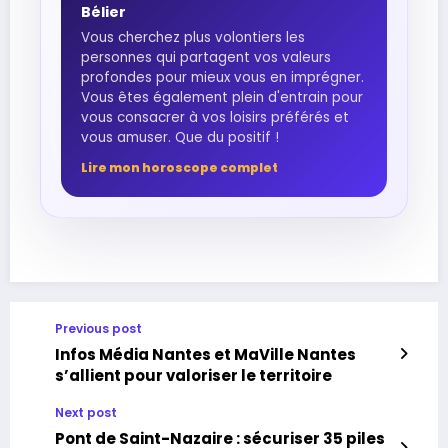
Bélier
Vous cherchez plus volontiers les
personnes qui partagent vos valeurs
profondes pour mieux vous en imprégner.
Vous êtes également plein d'entrain pour
vous consacrer à vos loisirs préférés et
vous amuser. Que du positif !
Lire mon horoscope complet
Previous post
Infos Média Nantes et MaVille Nantes
s’allient pour valoriser le territoire
Next post
Pont de Saint-Nazaire : sécuriser 35 piles