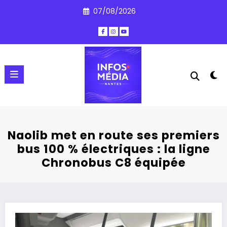
Aller
07/08/2026
au
contenu
Naolib met en route ses premiers
bus 100 % électriques : la ligne
Chronobus C8 équipée