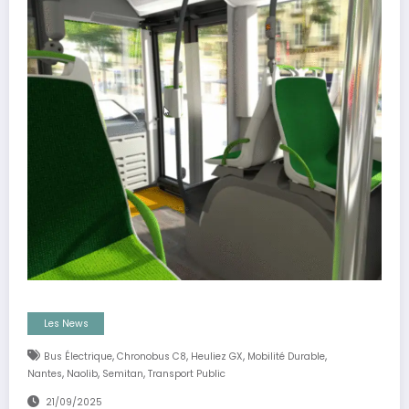
Les News
,
,
,
,
Bus Électrique
Chronobus C8
Heuliez GX
Mobilité Durable
,
,
,
Nantes
Naolib
Semitan
Transport Public
21/09/2025