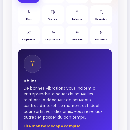
♌︎
♍︎
♎︎
♏︎
Lion
Vierge
Balance
Scorpion
♐︎
♑︎
♒︎
♓︎
Sagittaire
Capricorne
Verseau
Poissons
♈︎
Bélier
De bonnes vibrations vous incitent à
entreprendre, à nouer de nouvelles
relations, à découvrir de nouveaux
centres d'intérêt. Le moment est idéal
pour sortir, voir des amis, vous relier aux
autres et passer du bon temps.
Lire mon horoscope complet