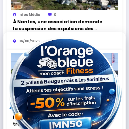
Infos Média
0
À Nantes, une association demande
la suspension des expulsions des
bidonvilles sans solution de
06/08/2026
relogement
Infos Média
0
Paridis à Nantes : un vaste projet va
transformer le centre commercial et