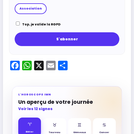
Association
Top, je valide la RGPD
Facebook
WhatsApp
X
Email
Partager
L’HOROSCOPE IMN
Un aperçu de votre journée
Voir les 12 signes
♈︎
♉︎
♊︎
♋︎
Bélier
Taureau
Gémeaux
Cancer