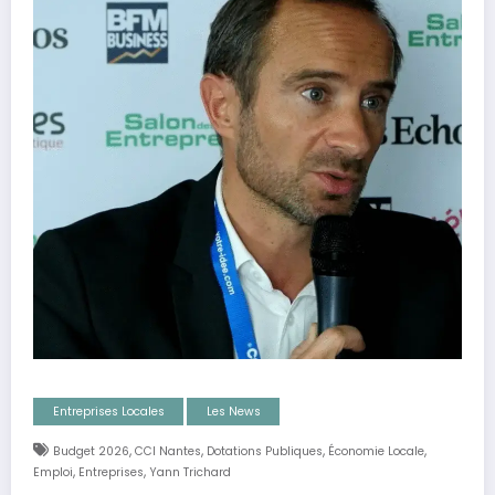
Entreprises Locales
Les News
,
,
,
,
Budget 2026
CCI Nantes
Dotations Publiques
Économie Locale
,
,
Emploi
Entreprises
Yann Trichard