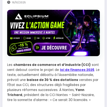
19/10/2025
IM
B
Les
chambres de commerce et d’industrie (CCI)
sont
vent debout contre le projet de
loi de finances 2026
. Le
texte, actuellement débattu à l’Assemblée nationale,
prévoit une
baisse de 30 % des dotations
versées par
l’État aux CCI, des structures déjà fragilisées par
plusieurs réformes successives. À Nantes,
Yann
Trichard
, président de la CCI Nantes – Saint-Nazaire,
tire la sonnette d’alarme : « Ce serait 30 licenciés. »