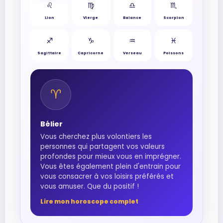
♌︎
♍︎
♎︎
♏︎
Lion
Vierge
Balance
Scorpion
♐︎
♑︎
♒︎
♓︎
Sagittaire
Capricorne
Verseau
Poissons
♈︎
Bélier
Vous cherchez plus volontiers les
personnes qui partagent vos valeurs
profondes pour mieux vous en imprégner.
Vous êtes également plein d'entrain pour
vous consacrer à vos loisirs préférés et
vous amuser. Que du positif !
Lire mon horoscope complet