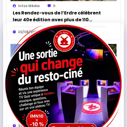
Infos Média
0
Les Rendez-vous de l’Erdre célèbrent
leur 40e édition avec plus de 110
concerts
02/08/2026
Infos Média
0
De la Préhistoire à Clemenceau : cet
été, voyagez à travers l’histoire de la
Vendée
30/07/2026