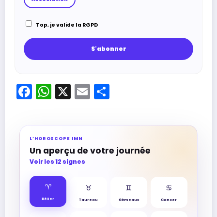
Top, je valide la RGPD
Facebook
WhatsApp
X
Email
Partager
L’HOROSCOPE IMN
Un aperçu de votre journée
Voir les 12 signes
♈︎
♉︎
♊︎
♋︎
Bélier
Taureau
Gémeaux
Cancer