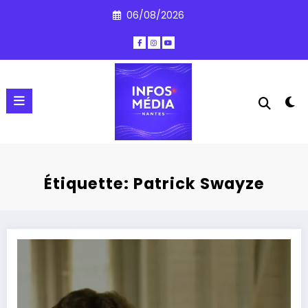
Aller
06/08/2026
au
contenu
Étiquette: Patrick Swayze