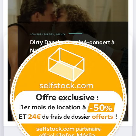
CONCERTS
SORTIES / AGENDA
Dirty Dancing en ciné-concert à
Nantes : une soirée culte
annoncée au Zénith en avril
2026
,
,
03/01/2026
Ciné-Concert
Concert Nantes
Dirty
,
,
,
Dancing
Jennifer Grey
Musique De Film
Patrick
,
,
,
Swayze
Sortie Nantes
Spectacle 2026
Zénith De
Nantes
Lire la suite