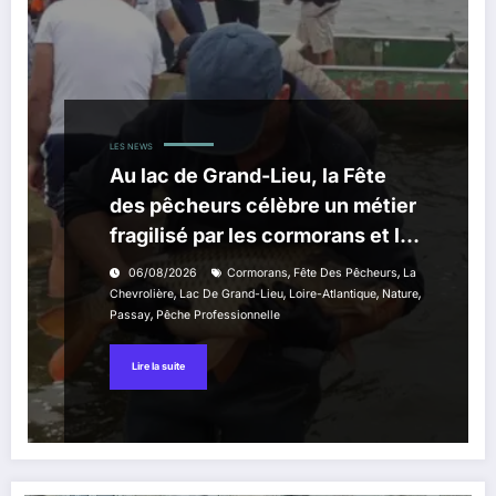
LES NEWS
Au lac de Grand-Lieu, la Fête
des pêcheurs célèbre un métier
fragilisé par les cormorans et la
sécheresse
,
,
06/08/2026
Cormorans
Fête Des Pêcheurs
La
,
,
,
,
Chevrolière
Lac De Grand-Lieu
Loire-Atlantique
Nature
,
Passay
Pêche Professionnelle
Lire la suite