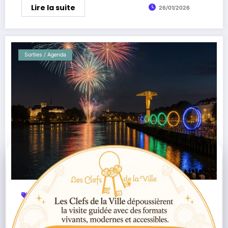
Lire la suite
26/01/2026
Sorties / Agenda
15 Août
Feu D’artifice
Grand-Lieu
La Turballe
,
,
,
,
Le Croisic
Loire-Atlantique
Nantes
Passay
Piriac-
,
,
,
,
Sur-Mer
Sortie
,