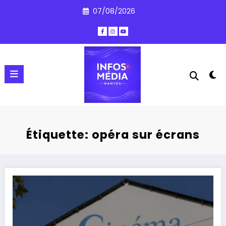
Aller
07/08/2026
au
contenu
Étiquette: opéra sur écrans