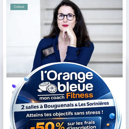
Culture
Alexandra Lacroix
Angers Nantes Opéra
,
,
Culture Nantes
Diffusion Culturelle
Opéra
Opéra
,
,
,
Sur Écrans
Politique Culturelle
Spectacles
,
,
L’opéra, « un art qui circule » : la nouvelle
vision portée par Alexandra Lacroix à Angers
Nantes Opéra