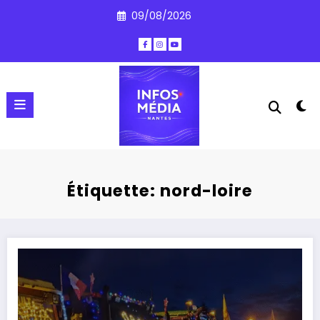
Aller
09/08/2026
au
contenu
Étiquette: nord-loire