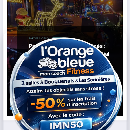
SORTIES / AGENDA
Parade de tracteurs illuminés :
un rendez-vous festif et familial
à Casson et dans le secteur
,
,
,
19/11/2025
Casson
Événement
Illuminés
,
,
,
,
Jeunes-Agriculteurs
Noël
Nord-Loire
Parade
Tracteurs
Lire la suite