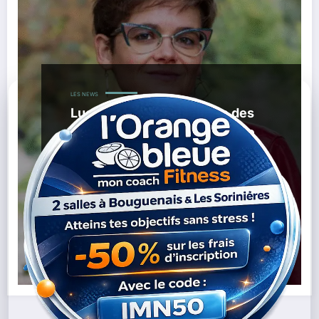
LES NEWS
Lucie Pinson : la militante des
Sorinières qui défie la finance
polluante
,
,
20/11/2025
Climat
Environnement
Finance
,
,
,
,
Fossile
Goldman Prize
Lucie Pinson
Nantes
Reclaim
,
Finance
Sorinieres
Lire la suite