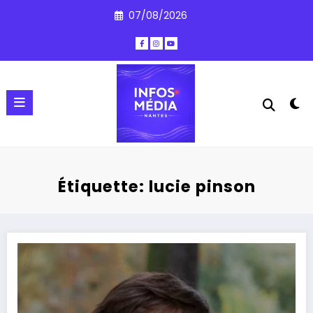
Aller
07/08/2026
au
contenu
Étiquette: lucie pinson