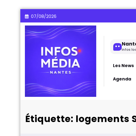
Aller
07/08/2026
au
contenu
Nant
Infos lo
Les News
Agenda
Étiquette: logements 