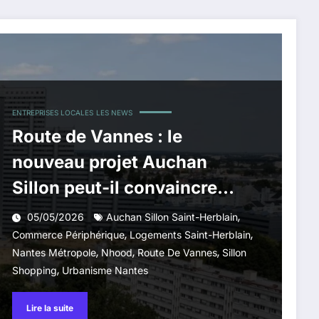
ENTREPRISES LOCALES
LES NEWS
Route de Vannes : le
nouveau projet Auchan
Sillon peut-il convaincre
Nantes Métropole ?
,
05/05/2026
Auchan Sillon Saint-Herblain
,
,
Commerce Périphérique
Logements Saint-Herblain
,
,
,
Nantes Métropole
Nhood
Route De Vannes
Sillon
,
Shopping
Urbanisme Nantes
Lire la suite