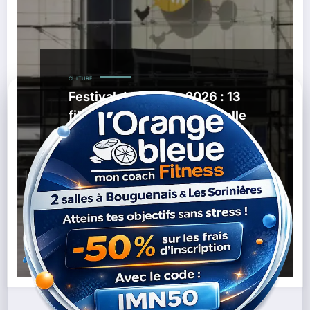
CULTURE
Festival de Cannes 2026 : 13
films de la Sélection officielle
projetés au Pathé Nantes
,
17/05/2026
Avant-Premières Cinéma
Cinéma
,
,
Nantes
Festival De Cannes 2026
Festival De Cannes
,
,
,
Pathé Nantes
Films Cannes Nantes
Pathé Nantes
Place
,
Du Commerce Nantes
Sélection Officielle Cannes
Lire la suite