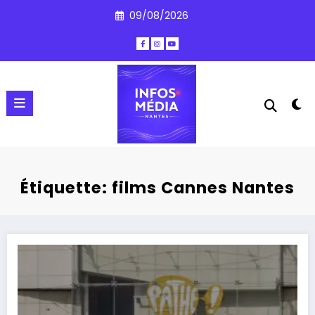
Aller
09/08/2026
au
contenu
Étiquette: films Cannes Nantes