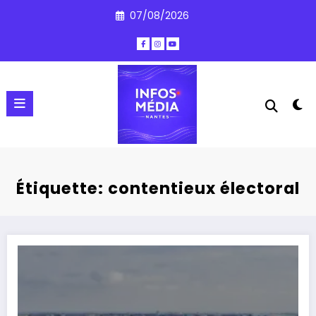
Aller
07/08/2026
au
contenu
Étiquette: contentieux électoral