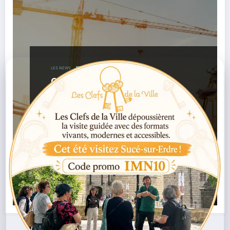
LES NEWS
Orvault : des riverains de la
Bugallière attaquent un projet
immobilier jugé non conforme
,
,
09/11/2025
Bugallière
Environnement
,
,
,
,
,
Immobilier
Justice
Loire-Atlantique
Orvault
PLUm
Urbanisme
Lire la suite