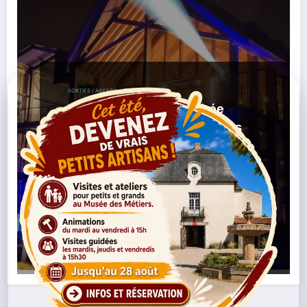
SORTIES / AGENDA
Club Mezzanine : la soirée
électro du dimanche à ne pas
manquer à Nantes
,
,
,
,
24/10/2025
Betty Betty
Club
Électro
Kendal
,
,
,
,
Lavion
Little Atlantique Brewery
Musique
Nantes
,
Soirée
Sortie
Lire la suite