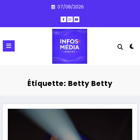
Aller
07/08/2026
au
contenu
Étiquette: Betty Betty