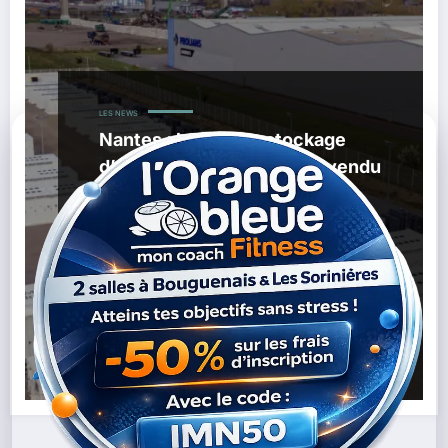
LES NEWS
Nantes : le parc de stockage
d’énergie de Cheviré déjà vendu
au groupe suisse Alpiq
,
,
29/01/2026
Alpiq
Batteries Géantes
Énergie
,
,
,
Renouvelable
Harmony Energy
Nantes
Port De Nantes
,
,
Saint-Nazaire
Stockage D’énergie
Transition
Énergétique
Lire la suite