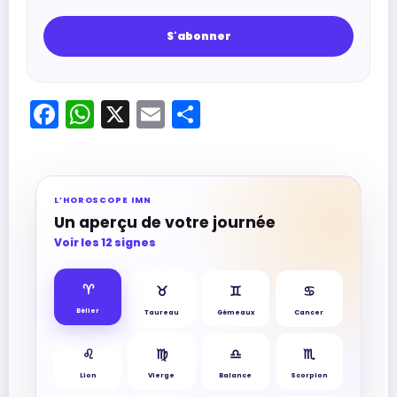
Facebook
WhatsApp
X
Email
Partager
L’HOROSCOPE IMN
Un aperçu de votre journée
Voir les 12 signes
♈︎
♉︎
♊︎
♋︎
Bélier
Taureau
Gémeaux
Cancer
♌︎
♍︎
♎︎
♏︎
Lion
Vierge
Balance
Scorpion