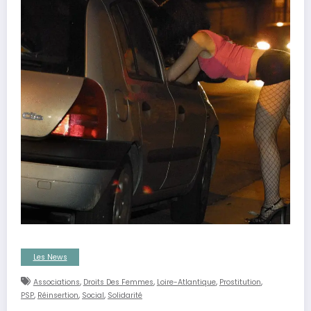
Les News
,
,
,
,
Associations
Droits Des Femmes
Loire-Atlantique
Prostitution
,
,
,
PSP
Réinsertion
Social
Solidarité