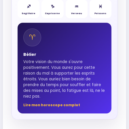
♐︎
♑︎
♒︎
♓︎
Sagittaire
Capricorne
Verseau
Poissons
♈︎
Bélier
Votre vision du monde s'ouvre
positivement. Vous aurez pour cette
raison du mal à supporter les esprits
étroits. Vous auriez bien besoin de
prendre du temps pour souffler et faire
des mises au point, la fatigue est là, ne le
niez pas.
Lire mon horoscope complet