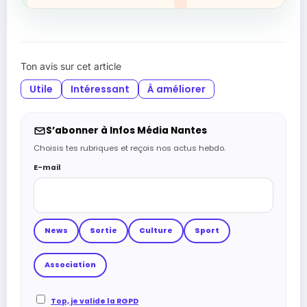
Ton avis sur cet article
Utile
Intéressant
À améliorer
S’abonner à Infos Média Nantes
Choisis tes rubriques et reçois nos actus hebdo.
E-mail
News
Sortie
Culture
Sport
Association
Top, je valide la RGPD