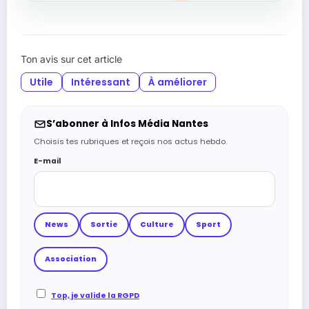
Ton avis sur cet article
Utile
Intéressant
À améliorer
S’abonner à Infos Média Nantes
Choisis tes rubriques et reçois nos actus hebdo.
E-mail
News
Sortie
Culture
Sport
Association
Top, je valide la RGPD