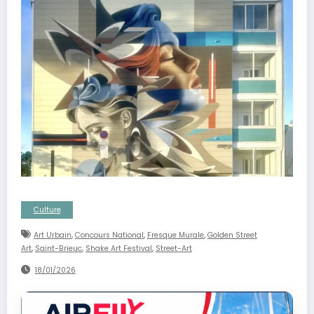
Culture
,
,
,
Art Urbain
Concours National
Fresque Murale
Golden Street
,
,
,
Art
Saint-Brieuc
Shake Art Festival
Street-Art
18/01/2026