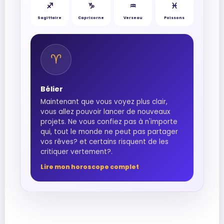
♐︎
♑︎
♒︎
♓︎
Sagittaire
Capricorne
Verseau
Poissons
♈︎
Bélier
Maintenant que vous voyez plus clair,
vous allez pouvoir lancer de nouveaux
projets. Ne vous confiez pas à n'importe
qui, tout le monde ne peut pas partager
vos rêves? et certains risquent de les
critiquer vertement?.
Lire mon horoscope complet