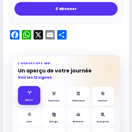
Facebook
WhatsApp
X
Email
Partager
L’HOROSCOPE IMN
Un aperçu de votre journée
Voir les 12 signes
♈︎
♉︎
♊︎
♋︎
Bélier
Taureau
Gémeaux
Cancer
♌︎
♍︎
♎︎
♏︎
Lion
Vierge
Balance
Scorpion