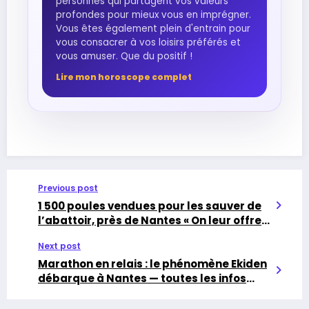
personnes qui partagent vos valeurs
profondes pour mieux vous en imprégner.
Vous êtes également plein d'entrain pour
vous consacrer à vos loisirs préférés et
vous amuser. Que du positif !
Lire mon horoscope complet
Previous post
1 500 poules vendues pour les sauver de
l’abattoir, près de Nantes « On leur offre
une nouvelle vie »
Next post
Marathon en relais : le phénomène Ekiden
débarque à Nantes — toutes les infos
pratiques