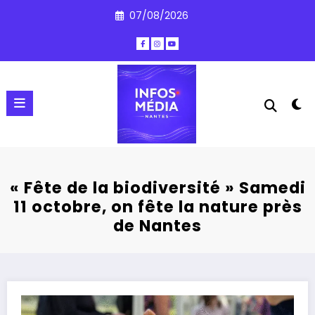
Aller
07/08/2026
au
contenu
« Fête de la biodiversité » Samedi
11 octobre, on fête la nature près
de Nantes