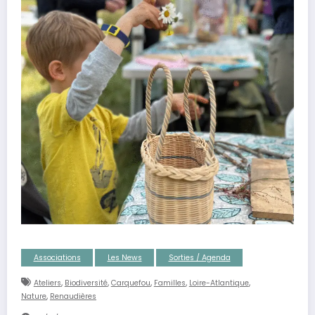
Associations
Les News
Sorties / Agenda
,
,
,
,
,
Ateliers
Biodiversité
Carquefou
Familles
Loire-Atlantique
,
Nature
Renaudières