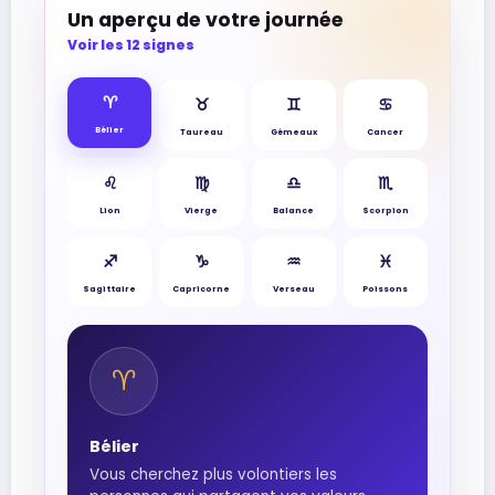
Un aperçu de votre journée
Voir les 12 signes
♈︎
♉︎
♊︎
♋︎
Bélier
Taureau
Gémeaux
Cancer
♌︎
♍︎
♎︎
♏︎
Lion
Vierge
Balance
Scorpion
♐︎
♑︎
♒︎
♓︎
Sagittaire
Capricorne
Verseau
Poissons
♈︎
Bélier
Vous cherchez plus volontiers les