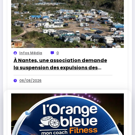
Infos Média
0
À Nantes, une association demande
la suspension des expulsions des
bidonvilles sans solution de
06/08/2026
relogement