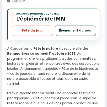
04/10/2025
AUJOURD’HUI EN UN COUP D’ŒIL
IM
s
L’éphéméride IMN
Fête du jour
Événement du jour
B
À Carquefou, la
Fête la nature
investit le site des
Renaudières
ce
samedi 11 octobre 2025
. Au
programme : ateliers pratiques, balades commentées,
lectures en plein air et rencontres avec des associations
locales. Anciennement appelée « Fête de la biodiversité
», cette journée entend rendre la découverte de la
nature accessible à toutes et tous, dans un cadre
familial.
La municipalité met en avant une approche festive et
pédagogique. « Cet évènement placé sous le signe de
la fête rappelle que nous devons porter à la nature une