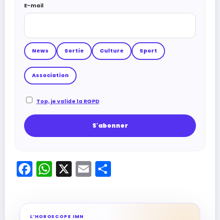
E-mail
News
Sortie
Culture
Sport
Association
Top, je valide la RGPD
Facebook
WhatsApp
X
Email
Partager
L’HOROSCOPE IMN