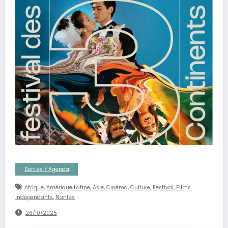
Sorties / Agenda
,
,
,
,
,
,
Afrique
Amérique Latine
Asie
Cinéma
Culture
Festival
Films
,
Indépendants
Nantes
26/10/2025