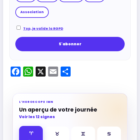
Association
Top, je valide la RGPD
Facebook
WhatsApp
X
Email
Partager
L’HOROSCOPE IMN
Un aperçu de votre journée
Voir les 12 signes
♈︎
♉︎
♊︎
♋︎