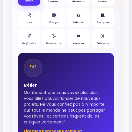
Bélier
Taureau
Gémeaux
Cancer
♌︎
♍︎
♎︎
♏︎
Lion
Vierge
Balance
Scorpion
♐︎
♑︎
♒︎
♓︎
Sagittaire
Capricorne
Verseau
Poissons
♈︎
Bélier
Maintenant que vous voyez plus clair,
vous allez pouvoir lancer de nouveaux
projets. Ne vous confiez pas à n'importe
qui, tout le monde ne peut pas partager
vos rêves? et certains risquent de les
critiquer vertement?.
Lire mon horoscope complet