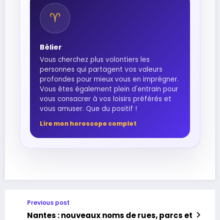
♈︎
Bélier
Vous cherchez plus volontiers les
personnes qui partagent vos valeurs
profondes pour mieux vous en imprégner.
Vous êtes également plein d'entrain pour
vous consacrer à vos loisirs préférés et
vous amuser. Que du positif !
Lire mon horoscope complet
Previous post
Nantes : nouveaux noms de rues, parcs et