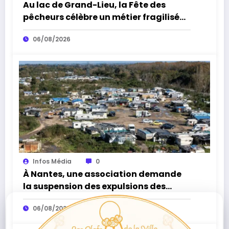
Au lac de Grand-Lieu, la Fête des
pêcheurs célèbre un métier fragilisé
par les cormorans et la sécheresse
06/08/2026
Infos Média
0
À Nantes, une association demande
la suspension des expulsions des
bidonvilles sans solution de
06/08/2026
relogement