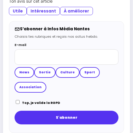
Ton avis sur cet article
Utile
Intéressant
À améliorer
S’abonner à Infos Média Nantes
Choisis tes rubriques et reçois nos actus hebdo.
E-mail
News
Sortie
Culture
Sport
Association
Top, je valide la RGPD