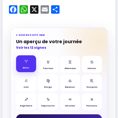
Facebook
WhatsApp
X
Email
Partager
L’HOROSCOPE IMN
Un aperçu de votre journée
Voir les 12 signes
♈︎
♉︎
♊︎
♋︎
Bélier
Taureau
Gémeaux
Cancer
♌︎
♍︎
♎︎
♏︎
Lion
Vierge
Balance
Scorpion
♐︎
♑︎
♒︎
♓︎
Sagittaire
Capricorne
Verseau
Poissons