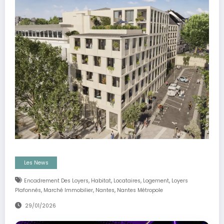
Les News
,
,
,
,
Encadrement Des Loyers
Habitat
Locataires
Logement
Loyers
,
,
,
Plafonnés
Marché Immobilier
Nantes
Nantes Métropole
29/01/2026