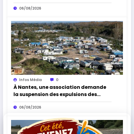
par les cormorans et la sécheresse
06/08/2026
Infos Média
0
À Nantes, une association demande
la suspension des expulsions des
bidonvilles sans solution de
06/08/2026
relogement