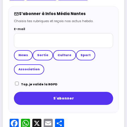
S’abonner à Infos Média Nantes
Choisis tes rubriques et reçois nos actus hebdo.
E-mail
News
Sortie
Culture
Sport
Association
Top, je valide la RGPD
Facebook
WhatsApp
X
Email
Partager