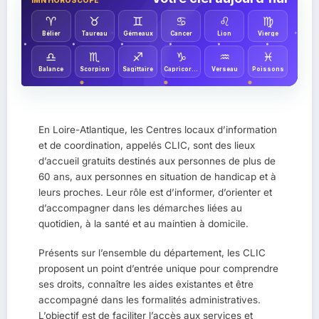
♈︎
♉︎
♊︎
♋︎
♌︎
♍︎
Bélier
Taureau
Gémeaux
Cancer
Lion
Vierge
♎︎
♏︎
♐︎
♑︎
♒︎
♓︎
Balance
Scorpion
Sagittaire
Capricorne
Verseau
Poissons
En Loire-Atlantique, les Centres locaux d’information
et de coordination, appelés CLIC, sont des lieux
d’accueil gratuits destinés aux personnes de plus de
60 ans, aux personnes en situation de handicap et à
leurs proches. Leur rôle est d’informer, d’orienter et
d’accompagner dans les démarches liées au
quotidien, à la santé et au maintien à domicile.
Présents sur l’ensemble du département, les CLIC
proposent un point d’entrée unique pour comprendre
ses droits, connaître les aides existantes et être
accompagné dans les formalités administratives.
L’objectif est de faciliter l’accès aux services et