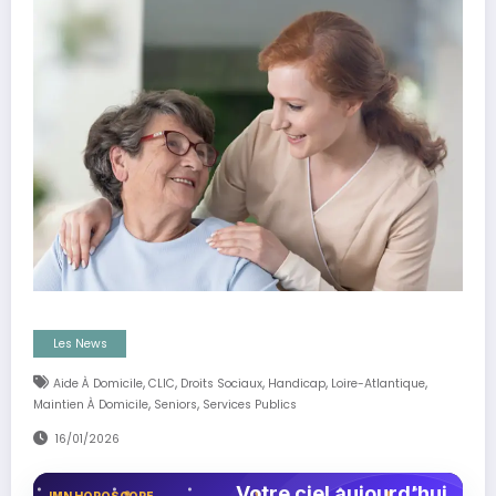
Les News
,
,
,
,
,
Aide À Domicile
CLIC
Droits Sociaux
Handicap
Loire-Atlantique
,
,
Maintien À Domicile
Seniors
Services Publics
16/01/2026
Votre ciel aujourd’hui
IMN HOROSCOPE