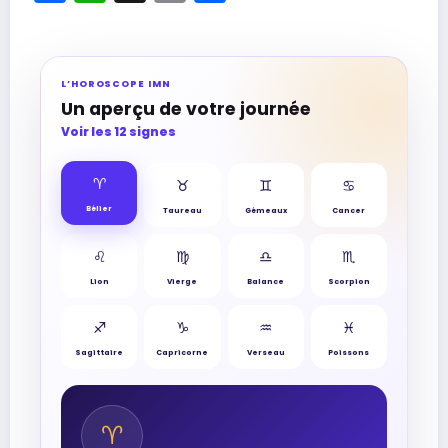
L’HOROSCOPE IMN
Un aperçu de votre journée
Voir les 12 signes
♈︎
♉︎
♊︎
♋︎
Bélier
Taureau
Gémeaux
Cancer
♌︎
♍︎
♎︎
♏︎
Lion
Vierge
Balance
Scorpion
♐︎
♑︎
♒︎
♓︎
Sagittaire
Capricorne
Verseau
Poissons
♈︎