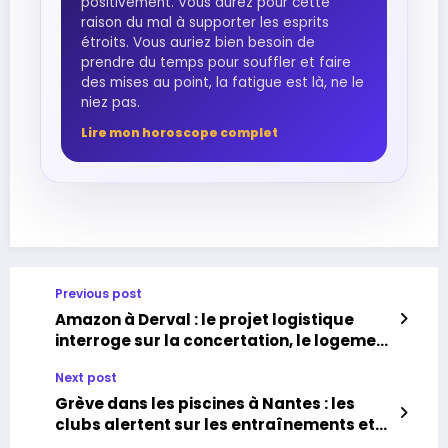
positivement. Vous aurez pour cette
raison du mal à supporter les esprits
étroits. Vous auriez bien besoin de
prendre du temps pour souffler et faire
des mises au point, la fatigue est là, ne le
niez pas.
Lire mon horoscope complet
Previous post
Amazon à Derval : le projet logistique
interroge sur la concertation, le logement
et les transports
Next post
Grève dans les piscines à Nantes : les
clubs alertent sur les entraînements et
les pertes financières