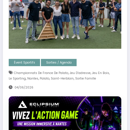
Évent Sportifs
Sorties / Agenda
,
,
,
Championnats De France De Palato
Jeu D’adresse
Jeu En Bois
,
,
,
,
Le Sporting
Nantes
Palato
Saint-Herblain
Sortie Famille
04/06/2026