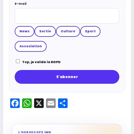
E-mail
News
Sortie
Culture
Sport
Association
Top, je valide la RGPD
Facebook
WhatsApp
X
Email
Partager
L’HOROSCOPE IMN