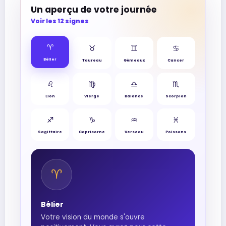
Un aperçu de votre journée
Voir les 12 signes
♈︎
♉︎
♊︎
♋︎
Bélier
Taureau
Gémeaux
Cancer
♌︎
♍︎
♎︎
♏︎
Lion
Vierge
Balance
Scorpion
♐︎
♑︎
♒︎
♓︎
Sagittaire
Capricorne
Verseau
Poissons
♈︎
Bélier
Votre vision du monde s'ouvre