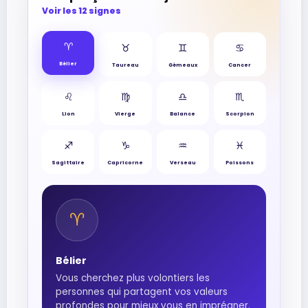
Voir les 12 signes
♈︎
♉︎
♊︎
♋︎
Bélier
Taureau
Gémeaux
Cancer
♌︎
♍︎
♎︎
♏︎
Lion
Vierge
Balance
Scorpion
♐︎
♑︎
♒︎
♓︎
Sagittaire
Capricorne
Verseau
Poissons
♈︎
Bélier
Vous cherchez plus volontiers les
personnes qui partagent vos valeurs
profondes pour mieux vous en imprégner.