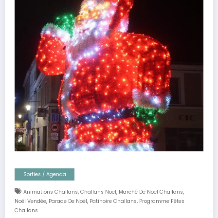
Sorties / Agenda
,
,
,
Animations Challans
Challans Noël
Marché De Noël Challans
,
,
,
Noël Vendée
Parade De Noël
Patinoire Challans
Programme Fêtes
Challans