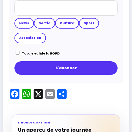
News
Sortie
Culture
Sport
Association
Top, je valide la RGPD
Facebook
WhatsApp
X
Email
Partager
L’HOROSCOPE IMN
Un aperçu de votre journée