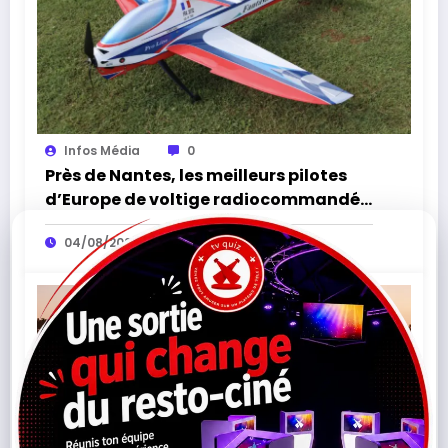
Infos Média
0
Près de Nantes, les meilleurs pilotes
d’Europe de voltige radiocommandée
attendus à Sèvremoine
04/08/2026