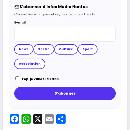
S’abonner à Infos Média Nantes
Choisis tes rubriques et reçois nos actus hebdo.
E-mail
News
Sortie
Culture
Sport
Association
Top, je valide la RGPD
Facebook
WhatsApp
X
Email
Partager