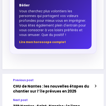
Bélier
Vous cherchez plus volontiers les
personnes qui partagent vos valeurs
profondes pour mieux vous en imprégner.
Vous êtes également plein d'entrain pour
vous consacrer à vos loisirs préférés et
vous amuser. Que du positif !
Lire mon horoscope complet
Previous post
CHU de Nantes : les nouvelles étapes du
chantier sur l’île prévues en 2025
Next post