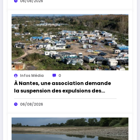
06/08/2026
Infos Média
0
À Nantes, une association demande
la suspension des expulsions des
bidonvilles sans solution de
06/08/2026
relogement