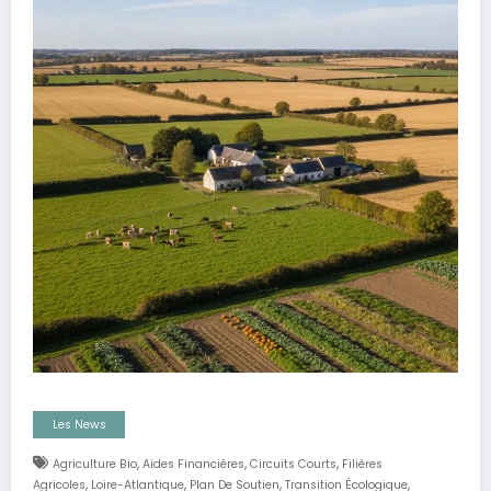
Les News
,
,
,
Agriculture Bio
Aides Financières
Circuits Courts
Filières
,
,
,
,
Agricoles
Loire-Atlantique
Plan De Soutien
Transition Écologique