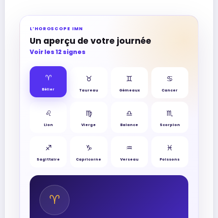
L’HOROSCOPE IMN
Un aperçu de votre journée
Voir les 12 signes
♈︎
♉︎
♊︎
♋︎
Bélier
Taureau
Gémeaux
Cancer
♌︎
♍︎
♎︎
♏︎
Lion
Vierge
Balance
Scorpion
♐︎
♑︎
♒︎
♓︎
Sagittaire
Capricorne
Verseau
Poissons
♈︎