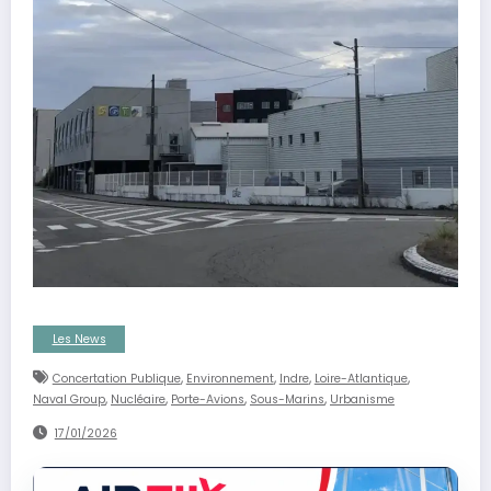
Les News
,
,
,
,
Concertation Publique
Environnement
Indre
Loire-Atlantique
,
,
,
,
Naval Group
Nucléaire
Porte-Avions
Sous-Marins
Urbanisme
17/01/2026