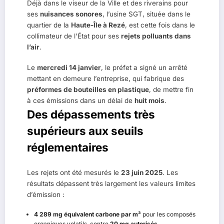
Déjà dans le viseur de la Ville et des riverains pour
ses
nuisances sonores
, l’usine SGT, située dans le
quartier de la
Haute-Île à Rezé
, est cette fois dans le
collimateur de l’État pour ses
rejets polluants dans
l’air
.
Le
mercredi 14 janvier
, le préfet a signé un arrêté
mettant en demeure l’entreprise, qui fabrique des
préformes de bouteilles en plastique
, de mettre fin
à ces émissions dans un délai de
huit mois
.
Des dépassements très
supérieurs aux seuils
réglementaires
Les rejets ont été mesurés le
23 juin 2025
. Les
résultats dépassent très largement les valeurs limites
d’émission :
4 289 mg équivalent carbone par m³
pour les composés
organiques volatils, contre
20 mg autorisés
.