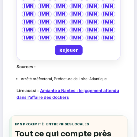
IMN
IMN
IMN
IMN
IMN
IMN
IMN
IMN
IMN
IMN
IMN
IMN
IMN
IMN
IMN
IMN
IMN
IMN
IMN
IMN
IMN
IMN
IMN
IMN
IMN
IMN
IMN
IMN
IMN
IMN
Rejouer
Sources :
Arrêté préfectoral, Préfecture de Loire-Atlantique
Lire aussi :
Amiante à Nantes : le jugement attendu
dans l’affaire des dockers
IMN PROXIMITÉ · ENTREPRISES LOCALES
Tout ce qui compte près