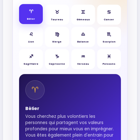
♈︎
♉︎
♊︎
♋︎
Bélier
Taureau
Gémeaux
Cancer
♌︎
♍︎
♎︎
♏︎
Lion
Vierge
Balance
Scorpion
♐︎
♑︎
♒︎
♓︎
Sagittaire
Capricorne
Verseau
Poissons
♈︎
Bélier
Vous cherchez plus volontiers les
personnes qui partagent vos valeurs
profondes pour mieux vous en imprégner.
Vous êtes également plein d'entrain pour