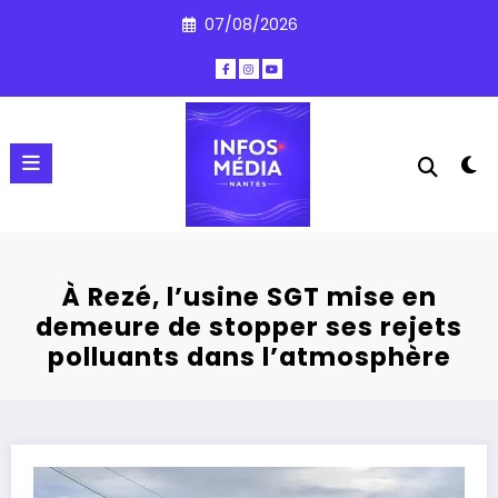
Aller
07/08/2026
au
contenu
À Rezé, l’usine SGT mise en
demeure de stopper ses rejets
polluants dans l’atmosphère