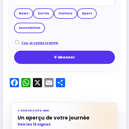
News
Sortie
Culture
Sport
Association
Top, je valide la RGPD
Facebook
WhatsApp
X
Email
Partager
L’HOROSCOPE IMN
Un aperçu de votre journée
Voir les 12 signes