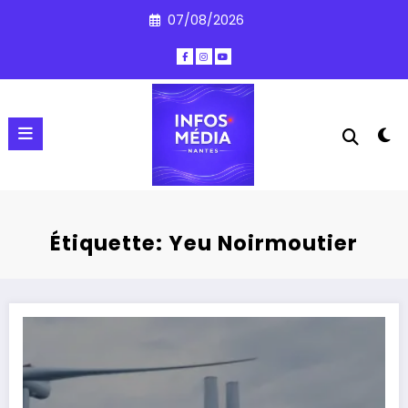
Aller
07/08/2026
au
contenu
Étiquette: Yeu Noirmoutier