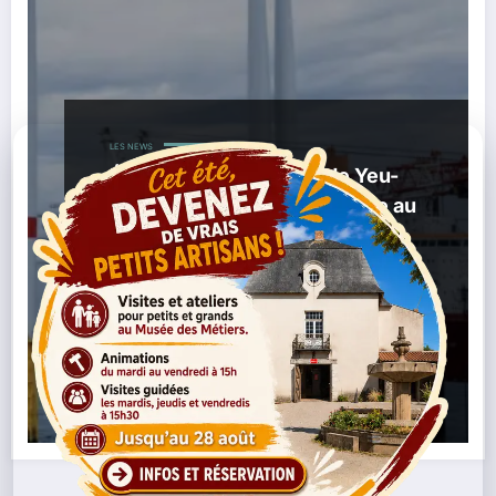
LES NEWS
Éolien en mer : le parc de Yeu-
Noirmoutier entre en service au
large de la Vendée
,
30/04/2026
Énergie Renouvelable
Éolien En
,
,
,
Mer
Parc Éolien
Pays De La Loire
Transition
,
,
Énergétique
Vendée
Yeu Noirmoutier
Lire la suite