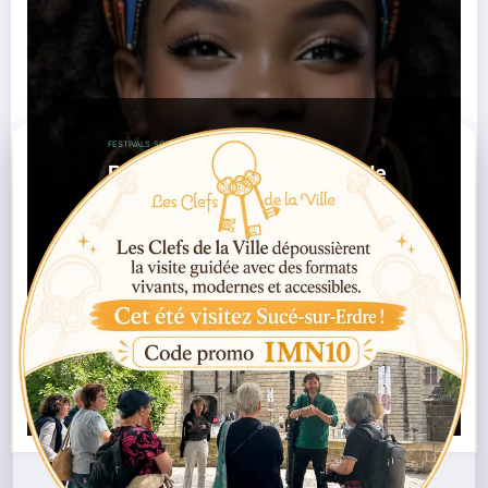
FESTIVALS
SORTIES / AGENDA
Festival Dress Code : la mode
afro-contemporaine s’invite à
Cosmopolis à Nantes
,
,
12/03/2026
Bogolan
Cosmopolis
Culture
,
,
,
,
,
Africaine
Festival Nantes
Kenté
Mode Africaine
Nantes
Wax
Lire la suite