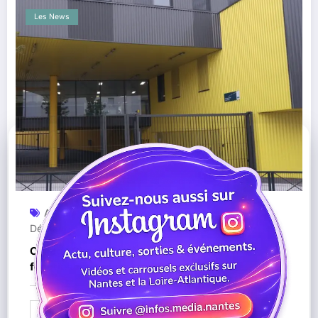
Les News
AED
Collège Chantenay
Éducation
Mode
,
,
,
Dégradé
Nantes
Parents D’élèves
Vie Scolaire
,
,
,
Collège Chantenay à Nantes :
fonctionnement en mode dégradé face à
l’épuisement de l’équipe de vie scolaire
Lire la suite
08/12/2025