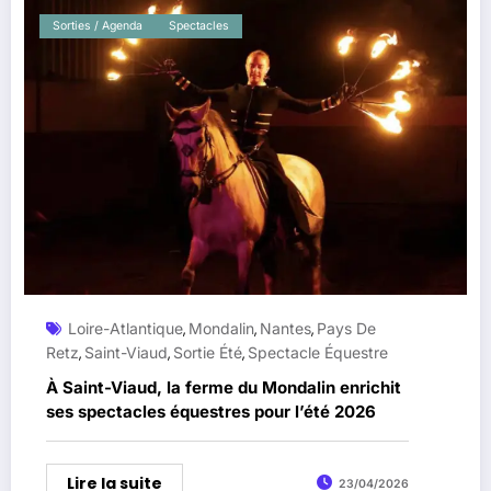
Sorties / Agenda
Spectacles
Loire-Atlantique
Mondalin
Nantes
Pays De
,
,
,
Retz
Saint-Viaud
Sortie Été
Spectacle Équestre
,
,
,
À Saint-Viaud, la ferme du Mondalin enrichit
ses spectacles équestres pour l’été 2026
Lire la suite
23/04/2026