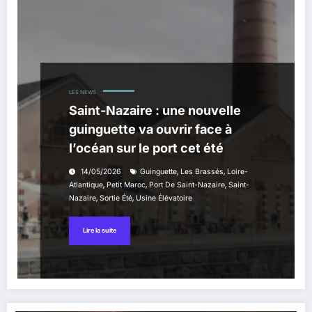
LES NEWS
Saint-Nazaire : une nouvelle
guinguette va ouvrir face à
l’océan sur le port cet été
,
,
14/05/2026
Guinguette
Les Brassés
Loire-
,
,
,
Atlantique
Petit Maroc
Port De Saint-Nazaire
Saint-
,
,
Nazaire
Sortie Été
Usine Élévatoire
Lire la suite