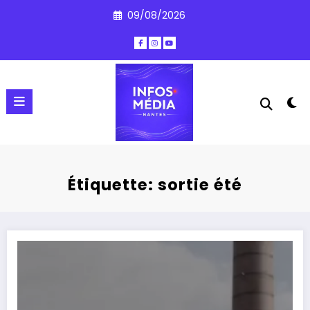
Aller
09/08/2026
au
contenu
Étiquette: sortie été