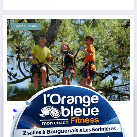
Sport & Loisirs
Accrobranche
Activité Famille
Exploraparc
,
,
,
Forêt Vendéenne
Loisirs Vendée
Parc Aventure
,
,
,
Saint Jean De Monts
Sortie Été
Tyrolienne
Vendée
,
,
,
Explora Parc : accrobranche sans limite de