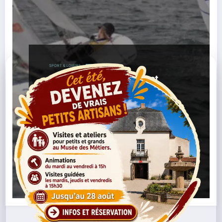
SPORT & LOISIRS
La Baule : le championnat
Handivalide Mini JI ouvre la
saison de voile les 9 et 10 mai
2026
,
,
03/05/2026
Championnat Voile
Handivalide
,
,
,
,
Mini JI
Nautisme
Pays De La Loire
Régate
Sport
,
Inclusif
Voile La Baule
Lire la suite