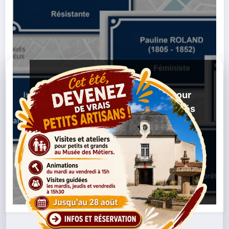
LES NEWS
Les Nantais invités à voter pour
les futurs noms de rues engagés
,
,
21/10/2025
Droits Humains
François Maspero
,
,
,
Marsha P. Johnson
Nantes
Noms De Rues
Patrice
,
,
Lumumba
Thomas Sankara
Vote Citoyen
Lire la suite