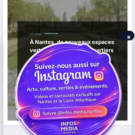
LES NEWS
×
À Nantes, de nouveaux espaces
verts transforment les quartiers
avant l’été
,
14/06/2026
Biodiversité Nantes
Espaces Verts
,
,
Nantes
Ferme Urbaine Des Dervallières
Nature En Ville
,
,
,
,
Nantes
Parc Des Gohards
Parcs Nantes
Quai Des Pins
Square Grande Noue
Lire la suite