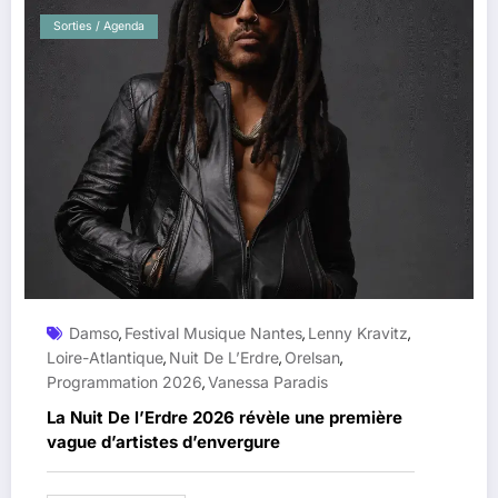
Sorties / Agenda
Damso
Festival Musique Nantes
Lenny Kravitz
,
,
,
Loire-Atlantique
Nuit De L’Erdre
Orelsan
,
,
,
Programmation 2026
Vanessa Paradis
,
La Nuit De l’Erdre 2026 révèle une première
vague d’artistes d’envergure