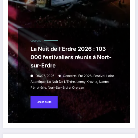
CULTURE
La Nuit de l’Erdre 2026 : 103
000 festivaliers réunis à Nort-
sur-Erdre
,
,
06/07/2026
Concerts
Été 2026
Festival Loire-
,
,
,
Atlantique
La Nuit De L’Erdre
Lenny Kravitz
Nantes
,
,
Périphérie
Nort-Sur-Erdre
Orelsan
Lire la suite