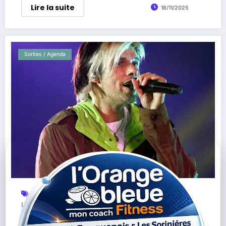
Lire la suite
18/11/2025
Sorties / Agenda
Billetterie Concerts
Concert Nantes
Musique
,
,
Live
Orelsan
Rap Français
Tournée 2026
Zénith
,
,
,
,
Nantes