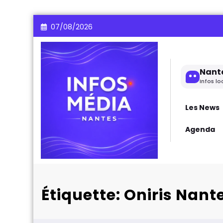
Aller
07/08/2026
au
contenu
Nant
Infos lo
Les News
Agenda
Étiquette: Oniris Nant