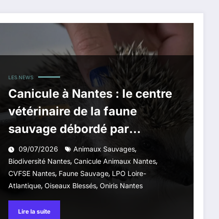
LES NEWS
Canicule à Nantes : le centre
vétérinaire de la faune
sauvage débordé par
l’arrivée d’animaux blessés
,
09/07/2026
Animaux Sauvages
,
,
Biodiversité Nantes
Canicule Animaux Nantes
,
,
CVFSE Nantes
Faune Sauvage
LPO Loire-
,
,
Atlantique
Oiseaux Blessés
Oniris Nantes
Lire la suite