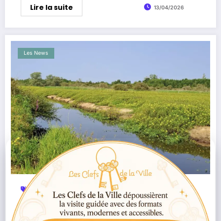
Lire la suite
13/04/2026
Les News
Biodiversité
Environnement Loire-Atlantique
,
,
Erdre
LPO
Marais De Mazerolles
Nantes
Nature
,
,
,
,
Nantes
WWF France
,