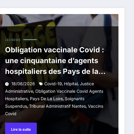
LES NEWS
Obligation vaccinale Covid :
une cinquantaine d’agents
hospitaliers des Pays de la
Loire devant la justice à
,
,
18/06/2026
Covid-19
Hôpital
Justice
,
Nantes
Administrative
Obligation Vaccinale Covid Agents
,
,
Hospitaliers
Pays De La Loire
Soignants
,
,
Suspendus
Tribunal Administratif Nantes
Vaccins
Covid
Lire la suite