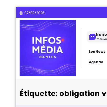
Aller
07/08/2026
au
contenu
Nant
Infos lo
Les News
Agenda
Étiquette: obligation 