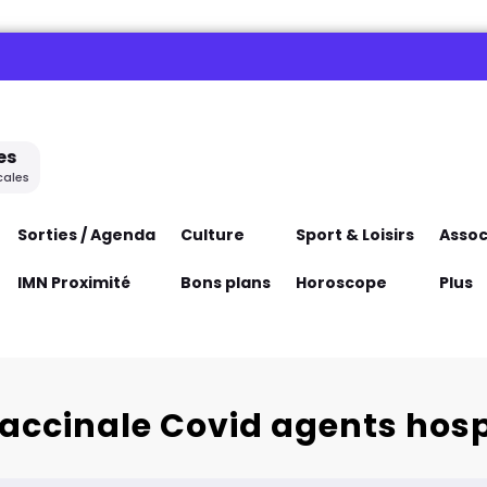
es
cales
Sorties / Agenda
Culture
Sport & Loisirs
Assoc
IMN Proximité
Bons plans
Horoscope
Plus
vaccinale Covid agents hosp