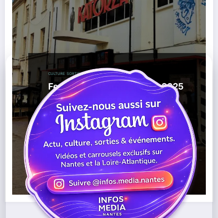
CULTURE
SORTIES / AGENDA
Festival L’Absurde Séance 2025
à Nantes : nanars, horreur et
cinéma culte au Katorza
,
,
,
06/10/2025
Absurde Séance
Cinéma
Festival
,
,
,
,
Horreur
Katorza
Nanars
Nantes
Nuit Fantastique
Lire la suite