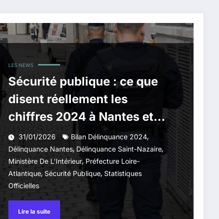
LES NEWS
Sécurité publique : ce que
disent réellement les
chiffres 2024 à Nantes et
Saint-Nazaire
,
31/01/2026
Bilan Délinquance 2024
,
,
Délinquance Nantes
Délinquance Saint-Nazaire
,
Ministère De L’Intérieur
Préfecture Loire-
,
,
Atlantique
Sécurité Publique
Statistiques
Officielles
Lire la suite