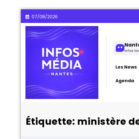
Aller
07/08/2026
au
contenu
Nant
Infos lo
Les News
Agenda
Étiquette: ministère de