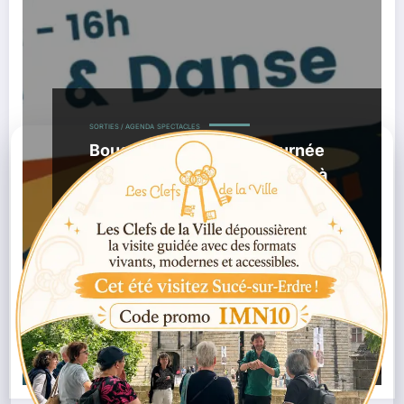
SORTIES / AGENDA
SPECTACLES
Bouge les lignes : une journée
culturelle inclusive le 28 mai à
Nantes
,
17/05/2026
APF France Handicap
Bouge Les
,
,
,
Lignes Nantes
Concert Inclusif
Culture Inclusive
,
,
,
Événement Nantes
Handicap Nantes
La Marrière
Maison De Quartier De Doulon
Lire la suite