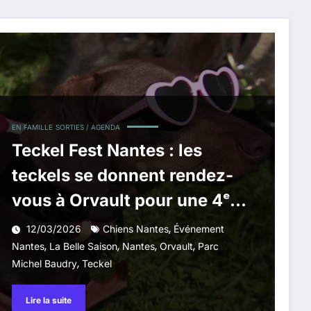
EN FAMILLE
SORTIES / AGENDA
Teckel Fest Nantes : les
teckels se donnent rendez-
vous à Orvault pour une 4ᵉ
édition festive
,
12/03/2026
Chiens Nantes
Événement
,
,
,
,
Nantes
La Belle Saison
Nantes
Orvault
Parc
,
Michel Baudry
Teckel
Lire la suite