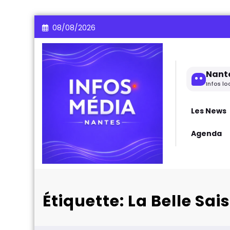
Aller
08/08/2026
au
contenu
Nant
Infos lo
Les News
Agenda
Étiquette: La Belle Sai