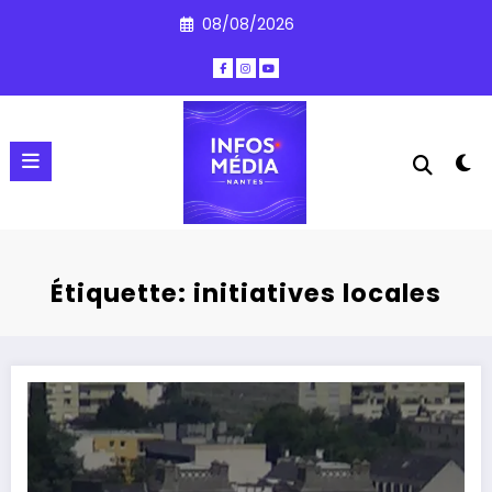
Aller
08/08/2026
au
contenu
Étiquette: initiatives locales