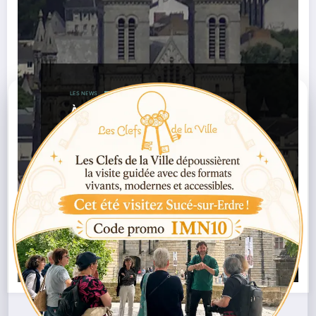
LES NEWS
À Nantes, le quartier Saint-
Donatien se réveille et ravive «
l’esprit Saint-Do »
,
12/12/2025
Commerces De Proximité
Habitants
,
,
,
Nantes
Initiatives Locales
Marché De Noël Nantes
,
,
Quartiers De Nantes
Saint-Donatien
Vie De Quartier
Lire la suite