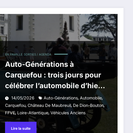
EN FAMILLE
SORTIES / AGENDA
Auto-Générations à
Carquefou : trois jours pour
célébrer l’automobile d’hier
et de demain
,
,
14/05/2026
Auto-Générations
Automobile
,
,
,
Carquefou
Château De Maubreuil
De Dion-Bouton
,
,
FFVE
Loire-Atlantique
Véhicules Anciens
Lire la suite