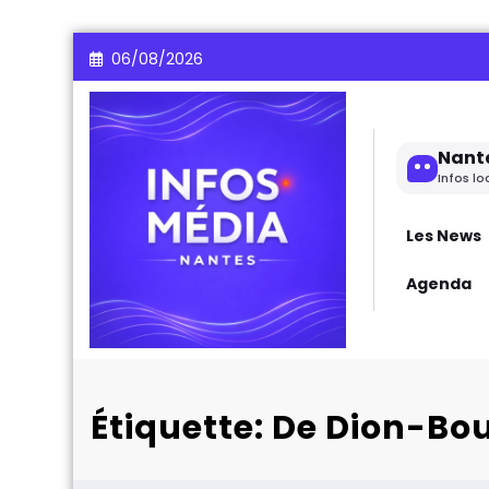
Aller
06/08/2026
au
contenu
Nant
Infos lo
Les News
Agenda
Étiquette: De Dion-Bo